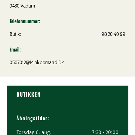
9430
Vadum
Telefonnummer:
Butik:
98 20 40 99
Email:
0507012@Minkobmand.Dk
BUTIKKEN
Åbningstider:
Torsdag 6. aug.
7:30 - 20:00