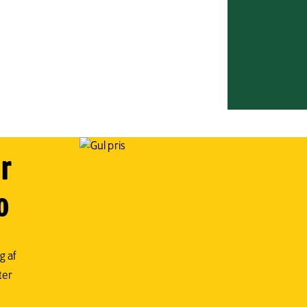
r
o
g af
ter