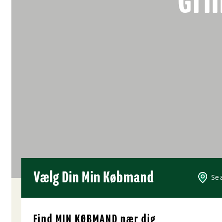
Gri
Vælg Din Min Købmand
Se 
Find
MIN KØBMAND
nær dig