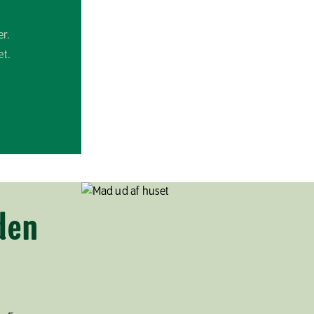
er.
et.
den