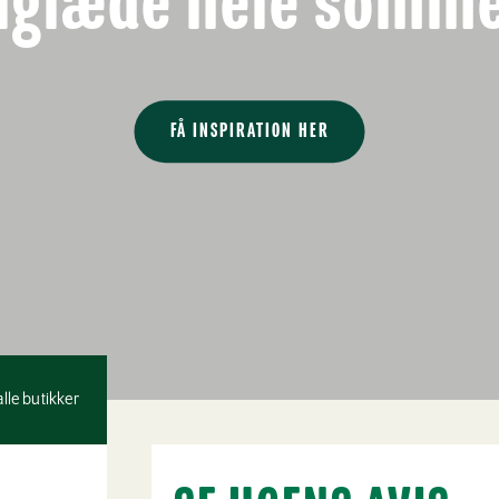
llglæde hele somm
FÅ INSPIRATION HER
alle butikker