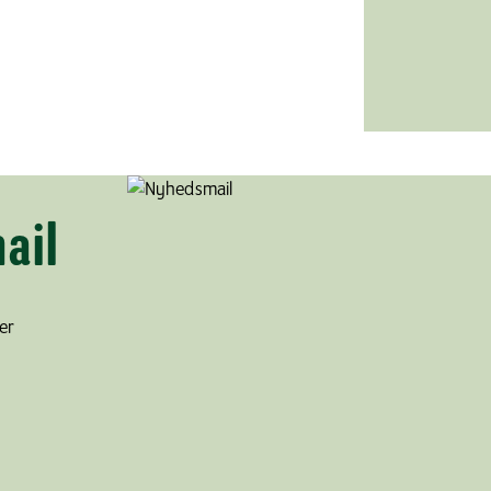
ail
er