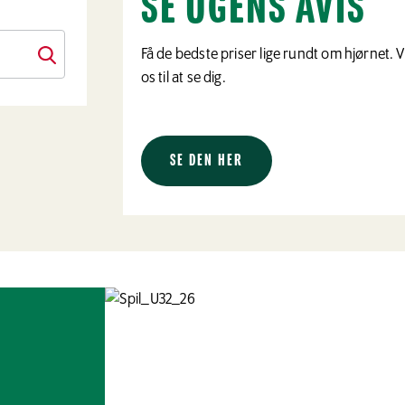
SE UGENS AVIS
Få de bedste priser lige rundt om hjørnet. 
os til at se dig.
SE DEN HER