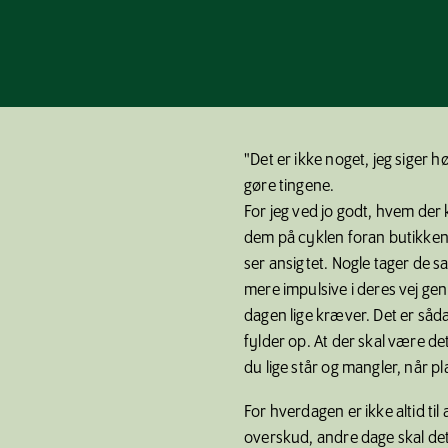
"Det er ikke noget, jeg siger h
gøre tingene.
For jeg ved jo godt, hvem de
dem på cyklen foran butikken, 
ser ansigtet. Nogle tager de 
mere impulsive i deres vej ge
dagen lige kræver. Det er såda
fylder op. At der skal være de
du lige står og mangler, når p
For hverdagen er ikke altid ti
overskud, andre dage skal det 