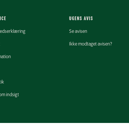
ICE
UGENS AVIS
hedserklæring
Se avisen
k
Ikke modtaget avisen?
ation
tik
m indsigt