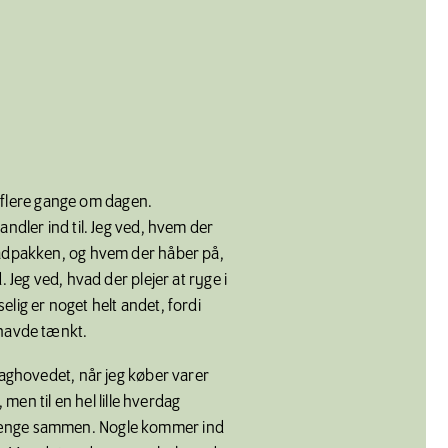
sk flere gange om dagen.
andler ind til. Jeg ved, hvem der
madpakken, og hvem der håber på,
. Jeg ved, hvad der plejer at ryge i
lig er noget helt andet, fordi
 havde tænkt.
baghovedet, når jeg køber varer
, men til en hel lille hverdag
ænge sammen. Nogle kommer ind