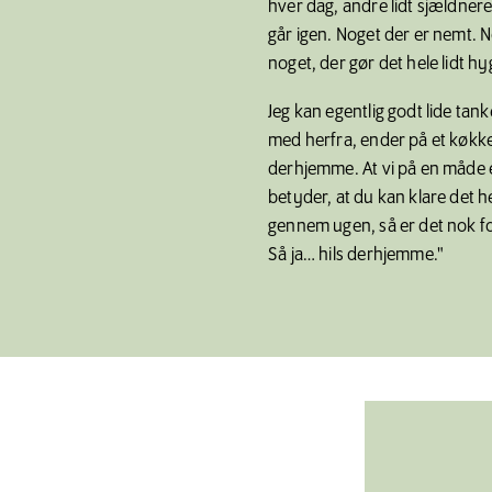
hver dag, andre lidt sjældner
går igen. Noget der er nemt. N
noget, der gør det hele lidt hy
Jeg kan egentlig godt lide tan
med herfra, ender på et køkke
derhjemme. At vi på en måde er 
betyder, at du kan klare det 
gennem ugen, så er det nok fo
Så ja… hils derhjemme."