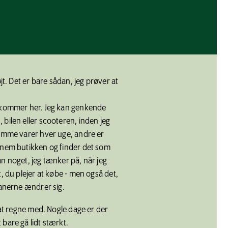
øjt. Det er bare sådan, jeg prøver at
r kommer her. Jeg kan genkende
bilen eller scooteren, inden jeg
samme varer hver uge, andre er
nnem butikken og finder det som
n noget, jeg tænker på, når jeg
t, du plejer at købe - men også det,
lanerne ændrer sig.
l at regne med. Nogle dage er der
bare gå lidt stærkt.