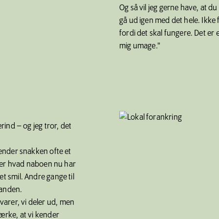
Og så vil jeg gerne have, at d
gå ud igen med det hele. Ikke 
fordi det skal fungere. Det er
mig umage."
ind – og jeg tror, det
ender snakken ofte et
ler hvad naboen nu har
 et smil. Andre gange til
nanden.
 varer, vi deler ud, men
rke, at vi kender