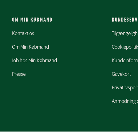
OM MIN KØBMAND
KUNDESERV
Kontakt os
Tilgængelig
Om Min Købmand
Cookiepoliti
Job hos Min Købmand
Kundeinform
Presse
Gavekort
Privatlivspoli
Anmodning o
;