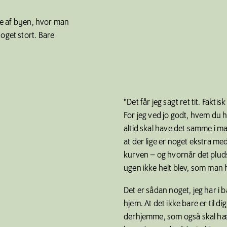
rne af byen, hvor man
oget stort. Bare
"Det får jeg sagt ret tit. Fakti
For jeg ved jo godt, hvem du h
altid skal have det samme i 
at der lige er noget ekstra med
kurven – og hvornår det pludse
ugen ikke helt blev, som man
Det er sådan noget, jeg har i 
hjem. At det ikke bare er til dig
derhjemme, som også skal h