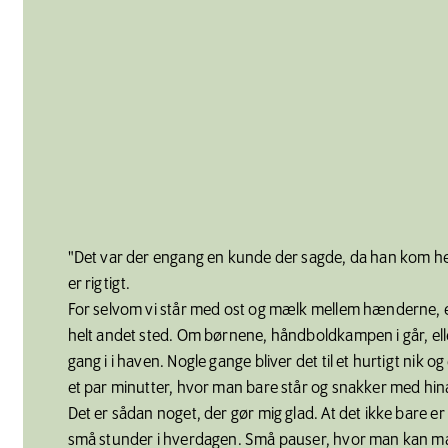
"Det var der engang en kunde der sagde, da han kom her
er rigtigt.
For selvom vi står med ost og mælk mellem hænderne, 
helt andet sted. Om børnene, håndboldkampen i går, el
gang i i haven. Nogle gange bliver det til et hurtigt nik og
et par minutter, hvor man bare står og snakker med hi
Det er sådan noget, der gør mig glad. At det ikke bare er
små stunder i hverdagen. Små pauser, hvor man kan mæ