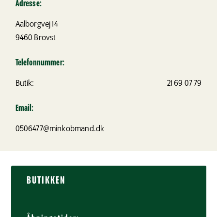
Adresse:
Aalborgvej 14
9460
Brovst
Telefonnummer:
Butik:
21 69 07 79
Email:
0506477@minkobmand.dk
BUTIKKEN