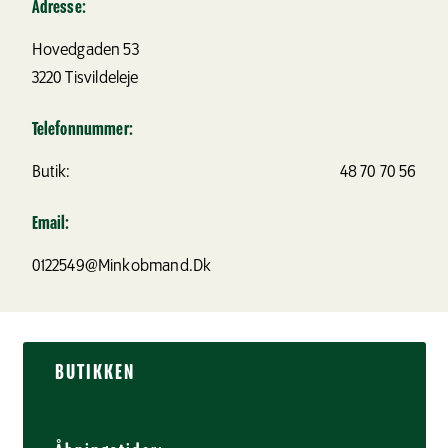
Adresse:
Hovedgaden 53
3220
Tisvildeleje
Telefonnummer:
Butik:
48 70 70 56
Email:
0122549@Minkobmand.Dk
BUTIKKEN