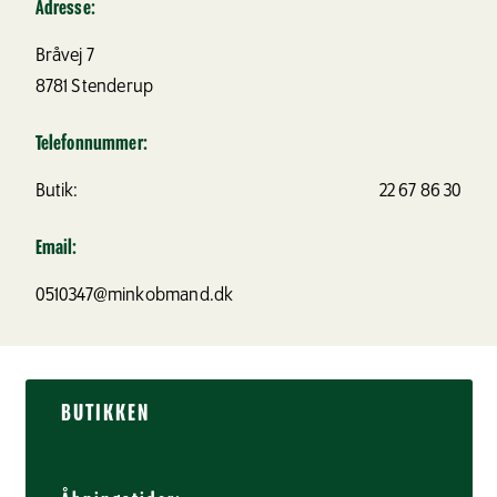
Adresse:
Bråvej 7
8781
Stenderup
Telefonnummer:
Butik:
22 67 86 30
Email:
0510347@minkobmand.dk
BUTIKKEN