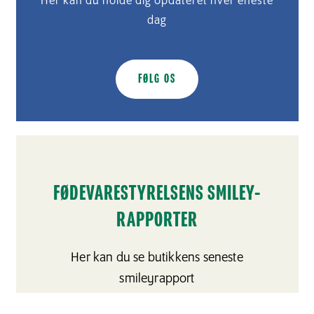
Her kan du holde dig opdateret hver eneste
dag
FØLG OS
FØDEVARESTYRELSENS SMILEY-
RAPPORTER
Her kan du se butikkens seneste
smileyrapport