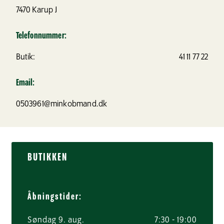
7470
Karup J
Telefonnummer:
Butik:
41 11 77 22
Email:
0503961@minkobmand.dk
BUTIKKEN
Åbningstider:
Søndag 9. aug.
7:30 - 19:00