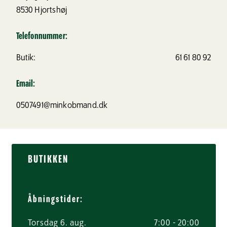
8530
Hjortshøj
Telefonnummer:
Butik:
61 61 80 92
Email:
0507491@minkobmand.dk
BUTIKKEN
Åbningstider:
Torsdag 6. aug.
7:00 - 20:00