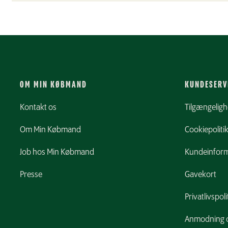
OM MIN KØBMAND
KUNDESERV
Kontakt os
Tilgængelig
Om Min Købmand
Cookiepoliti
Job hos Min Købmand
Kundeinform
Presse
Gavekort
Privatlivspoli
Anmodning o