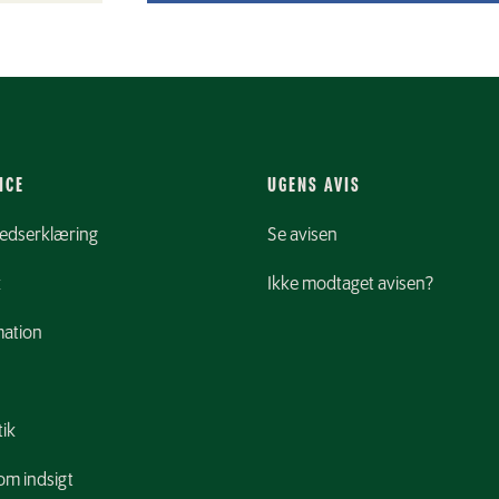
ICE
UGENS AVIS
hedserklæring
Se avisen
k
Ikke modtaget avisen?
ation
tik
m indsigt