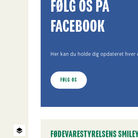
FØLG OS PÅ
FACEBOOK
Her kan du holde dig opdateret hver
FØLG OS
FØDEVARESTYRELSENS SMILE