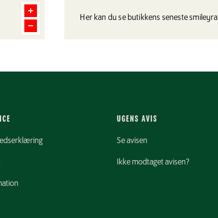
Her kan du se butikkens seneste smileyr
ICE
UGENS AVIS
hedserklæring
Se avisen
k
Ikke modtaget avisen?
ation